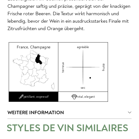
Champagner saftig und präzise, geprägt von der knackigen
Frische roter Beeren. Die Textur wirkt harmonisch und
lebendig, bevor der Wein in ein ausdrucksstarkes Finale mit
Zitrusfrüchten und Orange übergeht.
France
,
Champagne
agréable
terreux
fruité
sec
vital, elegant
pétillant, expressif
WEITERE INFORMATION
STYLES DE VIN SIMILAIRES