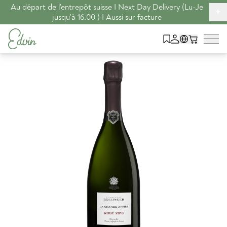
Au départ de l'entrepôt suisse I Next Day Delivery (Lu-Je
+
jusqu'à 16.00 ) I Aussi sur facture