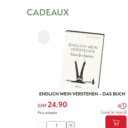
CADEAUX
ENDLICH WEIN VERSTEHEN – DAS BUCH
24.90
CHF
Livré le mardi
Prix unitaire
-
+