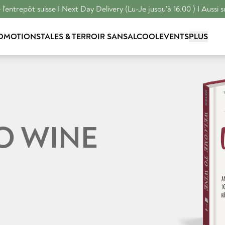
l'entrepôt suisse I Next Day Delivery (Lu-Je jusqu'à 16.00 ) I Aussi s
OMOTIONS
TALES & TERROIR
SANSALCOOL
EVENTS
PLUS
O WINE