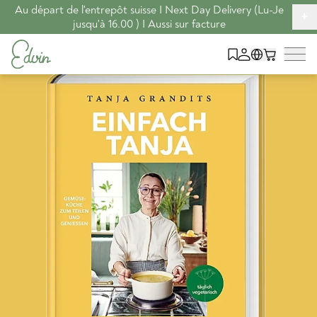
Au départ de l'entrepôt suisse I Next Day Delivery (Lu-Je
+
jusqu'à 16.00 ) I Aussi sur facture