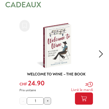
CADEAUX
WELCOME TO WINE – THE BOOK
24.90
CHF
Livré le mardi
Prix unitaire
-
+