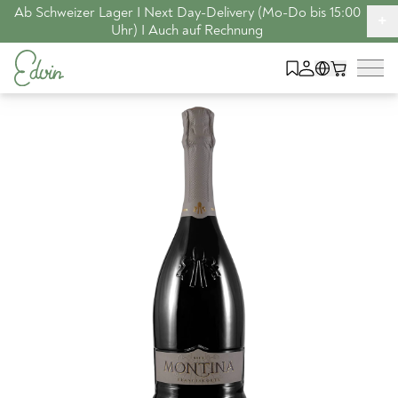
Ab Schweizer Lager I Next Day-Delivery (Mo-Do bis 15:00
+
Uhr) I Auch auf Rechnung