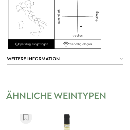
mineralisch
fruchtig
trocken
feinberlig, eleganz
sparkling, ausgewogen
WEITERE INFORMATION
ÄHNLICHE WEINTYPEN