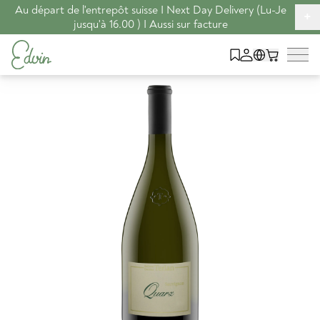
Au départ de l'entrepôt suisse I Next Day Delivery (Lu-Je
+
jusqu'à 16.00 ) I Aussi sur facture