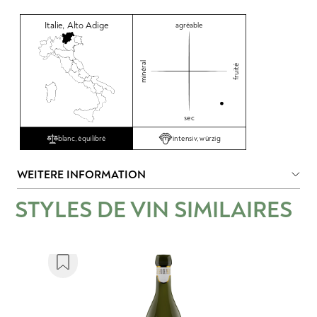
Italie
,
Alto Adige
agréable
minéral
fruité
sec
intensiv, würzig
blanc, équilibré
WEITERE INFORMATION
STYLES DE VIN SIMILAIRES