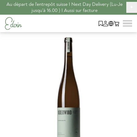
Au départ de l'entrepôt suisse I Next Day Delivery (Lu-Je
+
jusqu'à 16.00 ) I Aussi sur facture