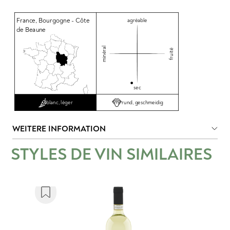
France
,
Bourgogne - Côte
agréable
de Beaune
minéral
fruité
sec
rund, geschmeidig
blanc, léger
WEITERE INFORMATION
STYLES DE VIN SIMILAIRES