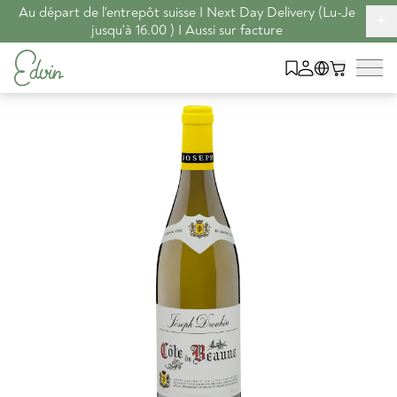
Au départ de l'entrepôt suisse I Next Day Delivery (Lu-Je
+
jusqu'à 16.00 ) I Aussi sur facture