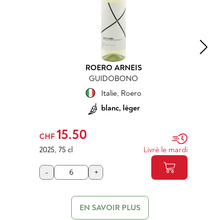
ROERO ARNEIS
GUIDOBONO
Italie
,
Roero
blanc, léger
15.50
CHF
2025
,
75 cl
Livré le mardi
-
+
EN SAVOIR PLUS