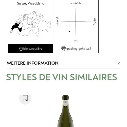
Suisse
,
Waadtland
agréable
minéral
fruité
sec
gradlinig, gehaltvoll
blanc, équilibré
WEITERE INFORMATION
STYLES DE VIN SIMILAIRES