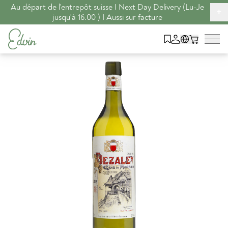
Au départ de l'entrepôt suisse I Next Day Delivery (Lu-Je
+
jusqu'à 16.00 ) I Aussi sur facture