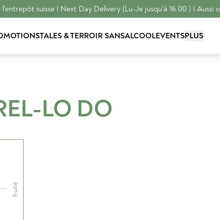
l'entrepôt suisse I Next Day Delivery (Lu-Je jusqu'à 16.00 ) I Aussi s
OMOTIONS
TALES & TERROIR
SANSALCOOL
EVENTS
PLUS
REL-LO
DO
fruité