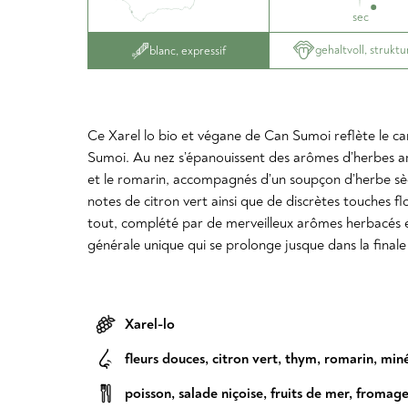
sec
gehaltvoll, struktu
blanc, expressif
Ce Xarel lo bio et végane de Can Sumoi reflète le ca
Sumoi. Au nez s’épanouissent des arômes d’herbes
et le romarin, accompagnés d’un soupçon d’herbe sèch
notes de citron vert ainsi que de discrètes touches flo
tout, complété par de merveilleux arômes herbacés e
générale unique qui se prolonge jusque dans la finale 
Xarel-lo
fleurs douces
,
citron vert
,
thym
,
romarin
,
miné
poisson
,
salade niçoise
,
fruits de mer
,
fromage