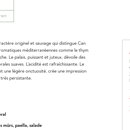
riert
ractère originel et sauvage qui distingue Can
 aromatiques méditerranéennes comme le thym
e. Le palais, puissant et juteux, dévoile des
rales suaves. L’acidité est rafraîchissante. Le
t une légère onctuosité, crée une impression
très persistante.
ral
s mûrs
,
paella
,
salade