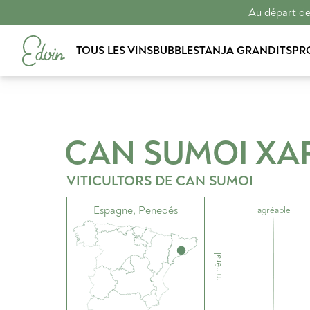
Au départ de 
TOUS LES VINS
BUBBLES
TANJA GRANDITS
PR
CAN SUMOI XA
VITICULTORS DE CAN SUMOI
Espagne
,
Penedés
agréable
minéral