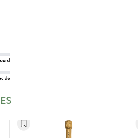
lourd
acide
RES