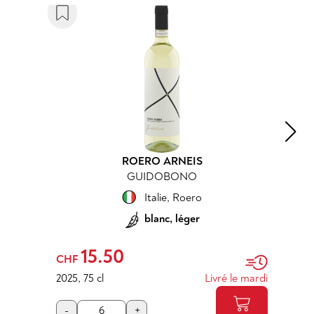
ROERO ARNEIS
GUIDOBONO
Italie
,
Roero
blanc, léger
15.50
CHF
2025
,
75 cl
Livré le mardi
-
+