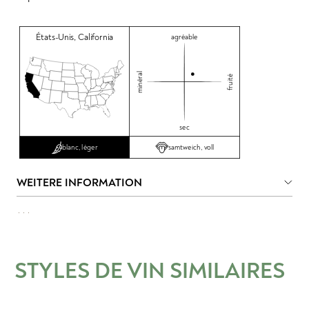
États-Unis
,
California
agréable
minéral
fruité
sec
samtweich, voll
blanc, léger
WEITERE INFORMATION
STYLES DE VIN SIMILAIRES