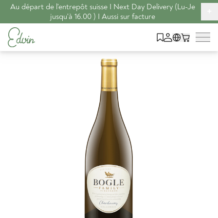
Au départ de l'entrepôt suisse I Next Day Delivery (Lu-Je
+
jusqu'à 16.00 ) I Aussi sur facture