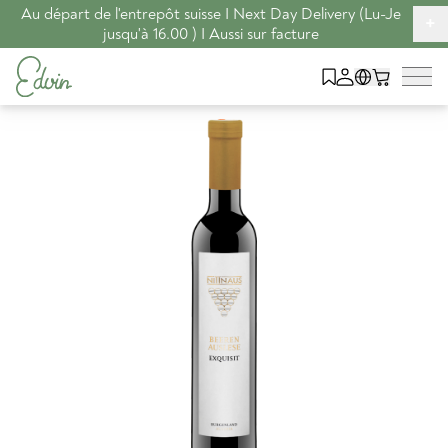
Au départ de l'entrepôt suisse I Next Day Delivery (Lu-Je
+
jusqu'à 16.00 ) I Aussi sur facture