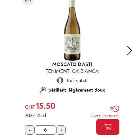
MOSCATO D'ASTI
TENIMENTI CA' BIANCA
Italie
,
Asti
pétillant, légèrement doux
15.50
CHF
2022
,
75 cl
Livré le mardi
-
+