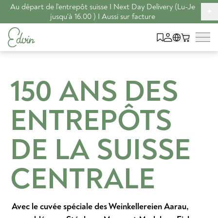
Au départ de l'entrepôt suisse I Next Day Delivery (Lu-Je
+
jusqu'à 16.00 ) I Aussi sur facture
150 ANS DES
ENTREPÔTS
DE LA SUISSE
CENTRALE
Avec le cuvée spéciale des Weinkellereien Aarau,