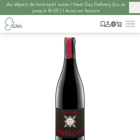
Au départ de l'entrepôt suisse I Next Day Delivery (Lu-Je
+
jusqu'à 16.00 ) I Aussi sur facture