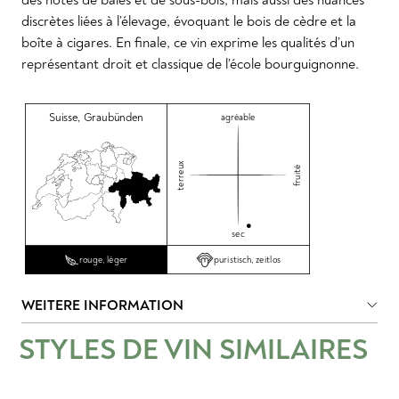
discrètes liées à l’élevage, évoquant le bois de cèdre et la
boîte à cigares. En finale, ce vin exprime les qualités d’un
représentant droit et classique de l’école bourguignonne.
Suisse
,
Graubünden
agréable
terreux
fruité
sec
puristisch, zeitlos
rouge, léger
WEITERE INFORMATION
STYLES DE VIN SIMILAIRES