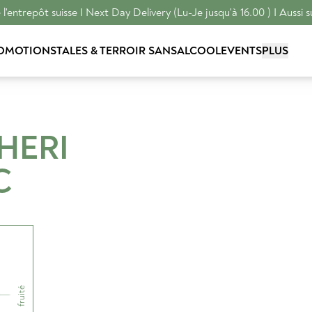
l'entrepôt suisse I Next Day Delivery (Lu-Je jusqu'à 16.00 ) I Aussi s
OMOTIONS
TALES & TERROIR
SANSALCOOL
EVENTS
PLUS
HERI
C
fruité