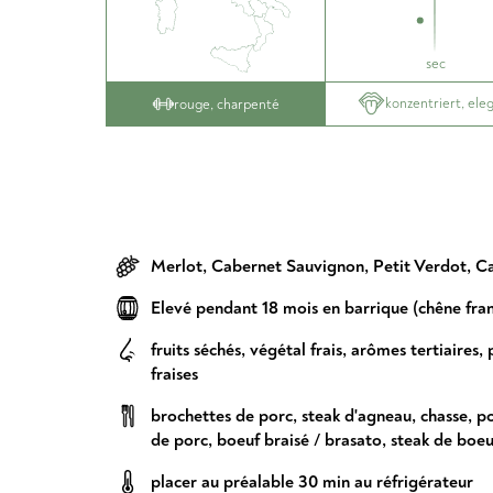
sec
konzentriert, ele
rouge, charpenté
Merlot
,
Cabernet Sauvignon
,
Petit Verdot
,
Ca
Elevé pendant 18 mois en barrique (chêne fran
fruits séchés
,
végétal frais
,
arômes tertiaires
,
fraises
brochettes de porc
,
steak d'agneau
,
chasse
,
po
de porc
,
boeuf braisé / brasato
,
steak de boeu
placer au préalable 30 min au réfrigérateur