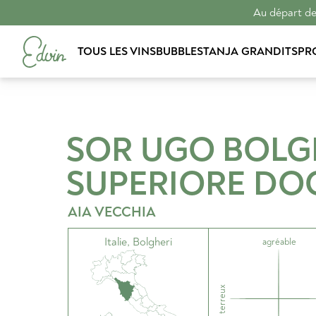
Au départ de 
TOUS LES VINS
BUBBLES
TANJA GRANDITS
PR
SOR UGO BOLG
SUPERIORE
DO
AIA VECCHIA
Italie
,
Bolgheri
agréable
terreux