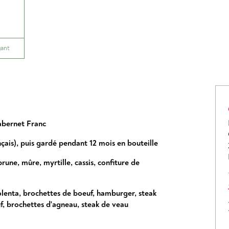
gant
bernet Franc
çais), puis gardé pendant 12 mois en bouteille
prune
,
mûre
,
myrtille
,
cassis
,
confiture de
lenta
,
brochettes de boeuf
,
hamburger
,
steak
f
,
brochettes d'agneau
,
steak de veau