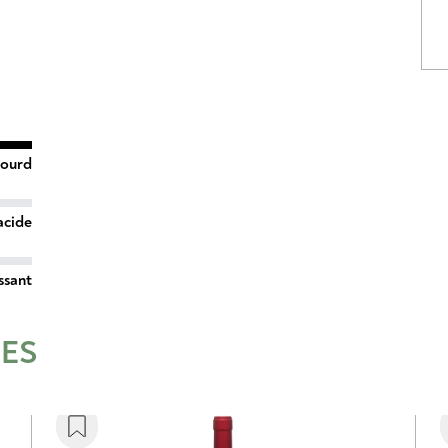
lourd
acide
ssant
RES