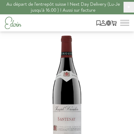
Au départ de l'entrepôt suisse I Next Day Delivery (Lu-Je
+
jusqu'à 16.00 ) I Aussi sur facture