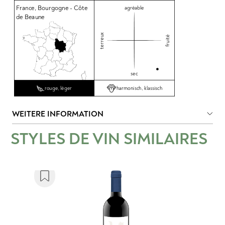
France
,
Bourgogne - Côte
agréable
de Beaune
terreux
fruité
sec
harmonisch, klassisch
rouge, léger
WEITERE INFORMATION
STYLES DE VIN SIMILAIRES