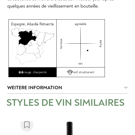
quelques années de vieillissement en bouteille.
Espagne
,
Abadia Retuerta
agréable
terreux
fruité
sec
reif, strukturiert
rouge, charpenté
WEITERE INFORMATION
STYLES DE VIN SIMILAIRES