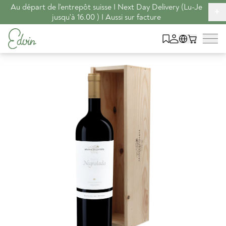
Au départ de l'entrepôt suisse I Next Day Delivery (Lu-Je
+
jusqu'à 16.00 ) I Aussi sur facture