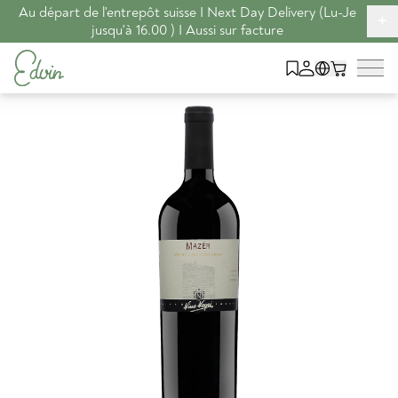
Au départ de l'entrepôt suisse I Next Day Delivery (Lu-Je
+
jusqu'à 16.00 ) I Aussi sur facture