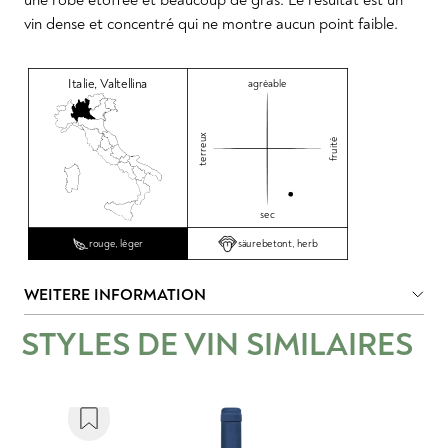
vin dense et concentré qui ne montre aucun point faible.
Italie
,
Valtellina
agréable
terreux
fruité
sec
säurebetont, herb
rouge, léger
WEITERE INFORMATION
STYLES DE VIN SIMILAIRES