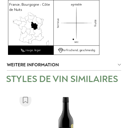
France
,
Bourgogne - Côte
agréable
de Nuits
terreux
fruité
sec
erfrischend, geschmeidig
rouge, léger
WEITERE INFORMATION
STYLES DE VIN SIMILAIRES