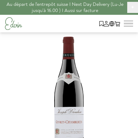
Au départ de l'entrepôt suisse I Next Day Delivery (Lu-Je
+
jusqu'à 16.00 ) I Aussi sur facture