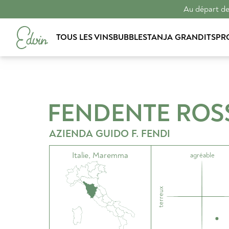
Au départ de 
TOUS LES VINS
BUBBLES
TANJA GRANDITS
PR
FENDENTE ROS
AZIENDA GUIDO F. FENDI
Italie
,
Maremma
agréable
terreux