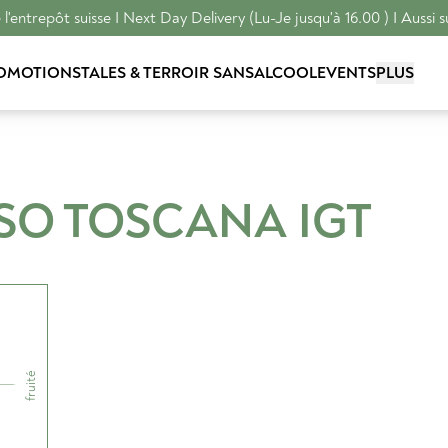
l'entrepôt suisse I Next Day Delivery (Lu-Je jusqu'à 16.00 ) I Aussi s
OMOTIONS
TALES & TERROIR
SANSALCOOL
EVENTS
PLUS
SO TOSCANA
IGT
fruité