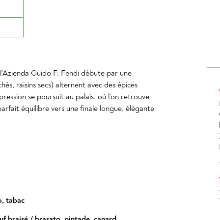
l’Azienda Guido F. Fendi débute par une
chés, raisins secs) alternent avec des épices
ression se poursuit au palais, où l’on retrouve
parfait équilibre vers une finale longue, élégante
o
,
tabac
uf braisé / brasato
,
pintade
,
canard