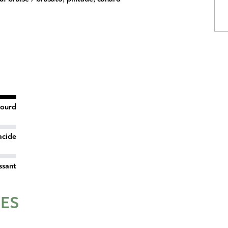
lourd
acide
ssant
RES