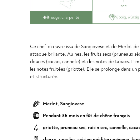
sec
üppig, würzig
rouge, charpenté
Ce chef-d’œuvre issu de Sangiovese et de Merlot de 
attaque brillante. Au nez, les fruits secs (pruneaux sé
douces (cacao, cannelle) et des notes de tabacs. L’imp
les notes fruitées (griotte). Elle se prolonge dans un 
et structurée.
Merlot
,
Sangiovese
Pendant 36 mois en fût de chêne français
griotte
,
pruneau sec
,
raisin sec
,
cannelle
,
caca
chasse
,
sanglier
,
cuisine méditerranéenne
,
boe