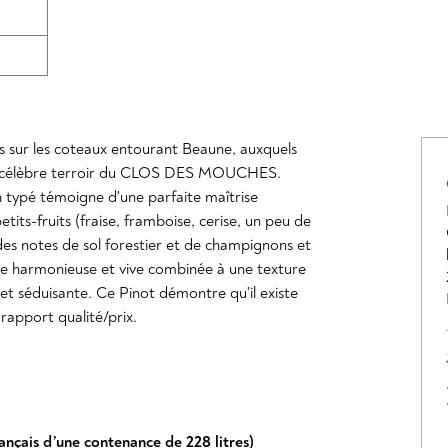
uits sur les coteaux entourant Beaune, auxquels
 du célèbre terroir du CLOS DES MOUCHES.
n typé témoigne d'une parfaite maîtrise
ts-fruits (fraise, framboise, cerise, un peu de
des notes de sol forestier et de champignons et
ure harmonieuse et vive combinée à une texture
 et séduisante. Ce Pinot démontre qu'il existe
rapport qualité/prix.
ançais d’une contenance de 228 litres)