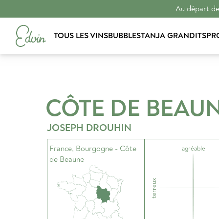
Au départ de 
TOUS LES VINS
BUBBLES
TANJA GRANDITS
PR
CÔTE DE BEAU
JOSEPH DROUHIN
France
,
Bourgogne - Côte
agréable
de Beaune
terreux