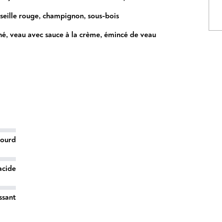
seille rouge
,
champignon
,
sous-bois
hé
,
veau avec sauce à la crème
,
émincé de veau
lourd
acide
ssant