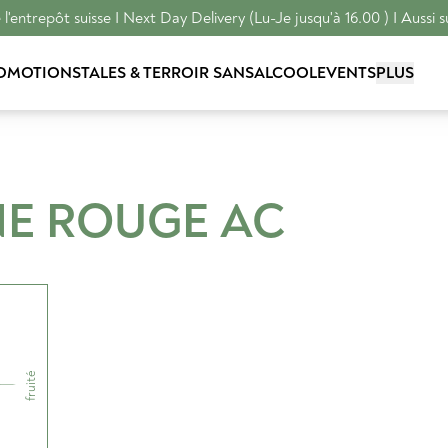
l'entrepôt suisse I Next Day Delivery (Lu-Je jusqu'à 16.00 ) I Aussi s
OMOTIONS
TALES & TERROIR
SANSALCOOL
EVENTS
PLUS
NE ROUGE
AC
fruité