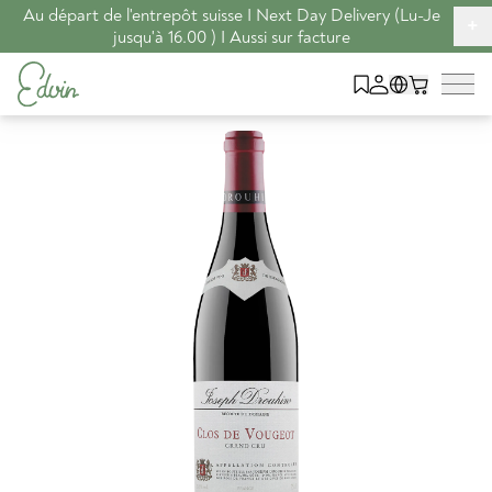
Au départ de l'entrepôt suisse I Next Day Delivery (Lu-Je
+
jusqu'à 16.00 ) I Aussi sur facture