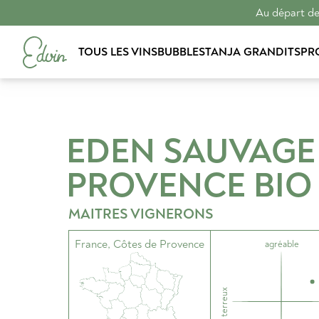
Au départ de 
TOUS LES VINS
BUBBLES
TANJA GRANDITS
PR
EDEN SAUVAGE
PROVENCE BIO
MAITRES VIGNERONS
France
,
Côtes de Provence
agréable
terreux