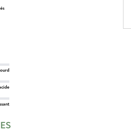
cés
lourd
acide
ssant
RES