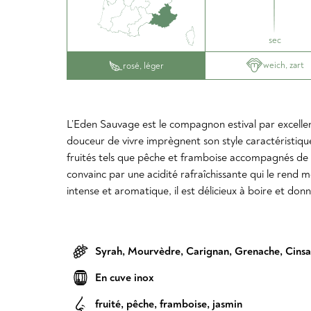
sec
weich, zart
rosé, léger
L’Eden Sauvage est le compagnon estival par excellenc
douceur de vivre imprègnent son style caractéristiqu
fruités tels que pêche et framboise accompagnés de no
convainc par une acidité rafraîchissante qui le rend
intense et aromatique, il est délicieux à boire et don
Syrah
,
Mourvèdre
,
Carignan
,
Grenache
,
Cinsa
En cuve inox
fruité
,
pêche
,
framboise
,
jasmin