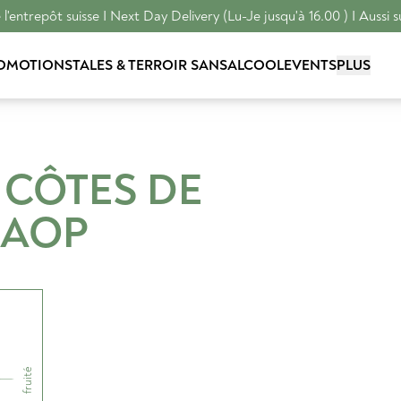
l'entrepôt suisse I Next Day Delivery (Lu-Je jusqu'à 16.00 ) I Aussi s
OMOTIONS
TALES & TERROIR
SANSALCOOL
EVENTS
PLUS
 CÔTES DE
AOP
fruité