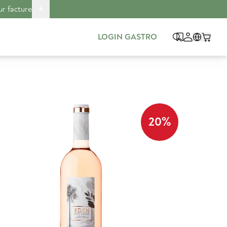
+
ur facture
LOGIN GASTRO
20
%