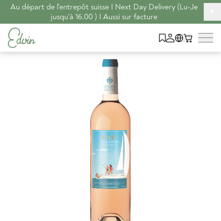
Au départ de l'entrepôt suisse I Next Day Delivery (Lu-Je
+
jusqu'à 16.00 ) I Aussi sur facture