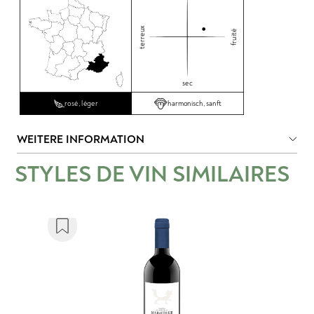
terreux
fruité
sec
harmonisch, sanft
rosé, léger
WEITERE INFORMATION
STYLES DE VIN SIMILAIRES