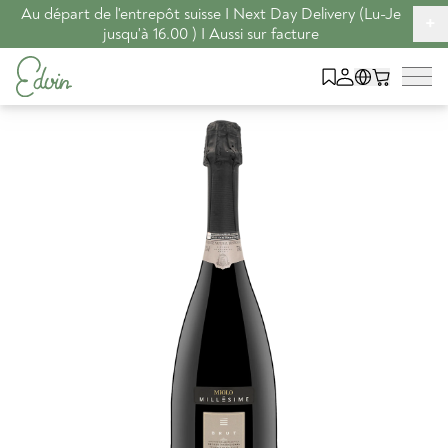
Au départ de l'entrepôt suisse I Next Day Delivery (Lu-Je
+
jusqu'à 16.00 ) I Aussi sur facture