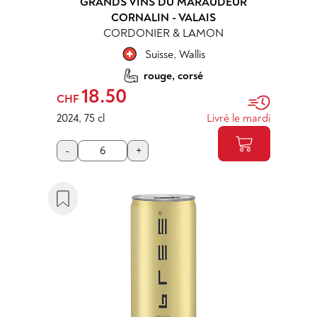
GRANDS VINS DU MARAUDEUR
CORNALIN - VALAIS
CORDONIER & LAMON
Suisse
,
Wallis
rouge, corsé
18.50
CHF
2024
,
75 cl
Livré le mardi
-
+