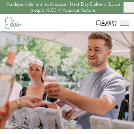
Au départ de l'entrepôt suisse I Next Day Delivery (Lu-Je
+
jusqu'à 16.00 ) I Aussi sur facture