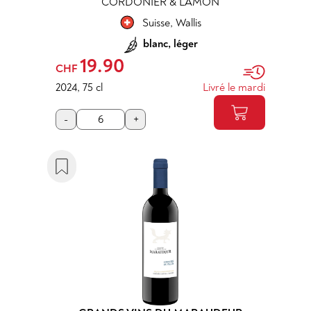
CORDONIER & LAMON
Suisse
,
Wallis
blanc, léger
19.90
CHF
2024
,
75 cl
Livré le mardi
-
+