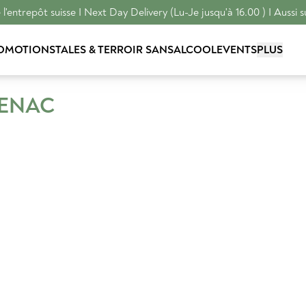
l'entrepôt suisse I Next Day Delivery (Lu-Je jusqu'à 16.00 ) I Aussi s
OMOTIONS
TALES & TERROIR
SANSALCOOL
EVENTS
PLUS
TENAC