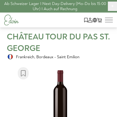
Ab Schweizer Lager I Next Day-Delivery (Mo-Do bis 15:00
+
Uhr) I Auch auf Rechnung
CHÂTEAU TOUR DU PAS ST.
GEORGE
Frankreich
,
Bordeaux - Saint Emilion