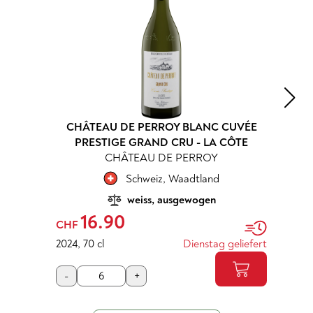
EAU DE PERROY BLANC CUVÉE
GEG PROSEC
STIGE GRAND CRU - LA CÔTE
CHÂTEAU DE PERROY
Schweiz
,
Waadtland
It
weiss, ausgewogen
6.90
25.50
CHF
cl
Dienstag geliefert
2023
,
75 cl
+
-