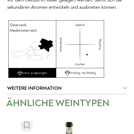
sekundären Aromen entwickeln und ausbreiten können.
Österreich
,
lieblich
Niederösterreich
mineralisch
fruchtig
trocken
knackig, reichhaltig
weiss, ausgewogen
WEITERE INFORMATION
ÄHNLICHE WEINTYPEN