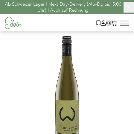
Ab Schweizer Lager I Next Day-Delivery (Mo-Do bis 15:00
+
Uhr) I Auch auf Rechnung