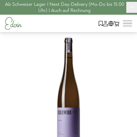
Ab Schweizer Lager I Next Day-Delivery (Mo-Do bis 15:00
+
Uhr) I Auch auf Rechnung