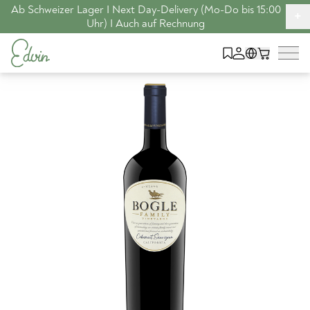
Ab Schweizer Lager I Next Day-Delivery (Mo-Do bis 15:00
+
Uhr) I Auch auf Rechnung