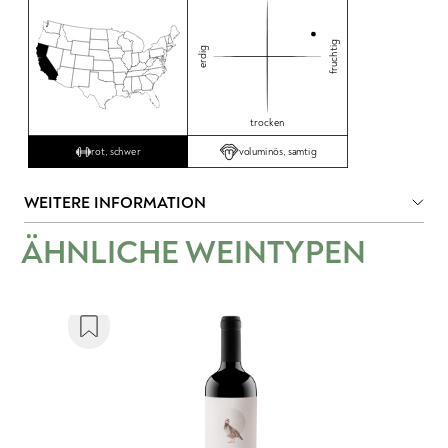
fruchtig
erdig
trocken
voluminös, samtig
rot, schwer
WEITERE INFORMATION
ÄHNLICHE WEINTYPEN