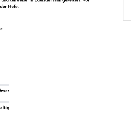
der Hefe.
se
chwer
altig