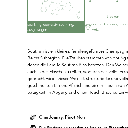
trocken
cremig, komplex, brioch
sparkling, expressiv, sparkling,
weich
ausgewogen
Soutiran ist ein kleines, familiengeführtes Champa
Reims Subregion. Die Trauben stammen von dreißig 
denen die Familie Soutiran 6 ha besitzen. Den Weinen
auch in der Flasche zu reifen, wodurch das volle Ter
gebracht wird. Dieser Wein ist strukturierte und vol
geschmorten Birnen, Pfirsich und einem Hauch von An
Salzigkeit im Abgang und einem Touch Brioche. Ein 
Chardonnay
,
Pinot Noir
Die Basisweine werden teilweise im Eichenfass