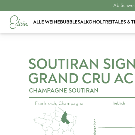
Ab Schweiz
ALLE WEINE
BUBBLES
ALKOHOLFREI
TALES & 
SOUTIRAN SIG
GRAND CRU
AC
CHAMPAGNE SOUTIRAN
Frankreich
,
Champagne
lieblich
mineralisch