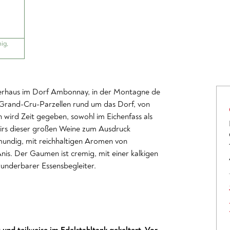
ig,
gnerhaus im Dorf Ambonnay, in der Montagne de
Grand-Cru-Parzellen rund um das Dorf, von
 wird Zeit gegeben, sowohl im Eichenfass als
roirs dieser großen Weine zum Ausdruck
lmundig, mit reichhaltigen Aromen von
is. Der Gaumen ist cremig, mit einer kalkigen
wunderbarer Essensbegleiter.
 und teilweise im Edelstahltank gekeltert. Vor