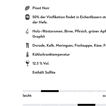
Pinot Noir
50% der Vinifikation findet in Eichenfässern 
der Hefe.
Holz-/Röstaromen
,
Birne
,
Pfirsich
,
grüner Apf
Graphit
Dorade
,
Kalb
,
Meringues
,
Fischsuppe
,
Käse
,
F
Kühlschranktemperatur
12.5 % Vol.
Enthält Sulfite
leicht
s