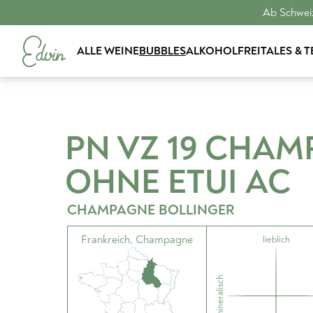
Ab Schweiz
ALLE WEINE
BUBBLES
ALKOHOLFREI
TALES & 
PN VZ 19 CHAM
OHNE ETUI
AC
CHAMPAGNE BOLLINGER
Frankreich
,
Champagne
lieblich
mineralisch