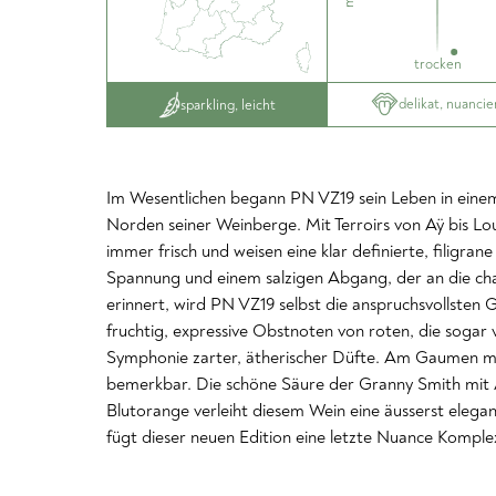
trocken
delikat, nuancie
sparkling, leicht
Im Wesentlichen begann PN VZ19 sein Leben in einem
Norden seiner Weinberge. Mit Terroirs von Aÿ bis Lou
immer frisch und weisen eine klar definierte, filigrane
Spannung und einem salzigen Abgang, der an die cha
erinnert, wird PN VZ19 selbst die anspruchsvollsten
fruchtig, expressive Obstnoten von roten, die sogar
Symphonie zarter, ätherischer Düfte. Am Gaumen mac
bemerkbar. Die schöne Säure der Granny Smith mit 
Blutorange verleiht diesem Wein eine äusserst elega
fügt dieser neuen Edition eine letzte Nuance Komplex