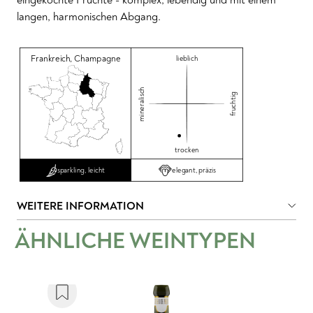
langen, harmonischen Abgang.
Frankreich
,
Champagne
lieblich
mineralisch
fruchtig
trocken
elegant, präzis
sparkling, leicht
WEITERE INFORMATION
ÄHNLICHE WEINTYPEN