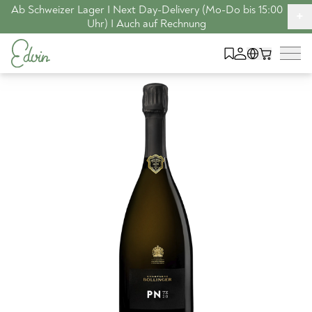
Ab Schweizer Lager I Next Day-Delivery (Mo-Do bis 15:00
+
Uhr) I Auch auf Rechnung