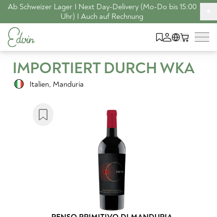
Ab Schweizer Lager I Next Day-Delivery (Mo-Do bis 15:00
+
Uhr) I Auch auf Rechnung
IMPORTIERT DURCH WKA
Italien
,
Manduria