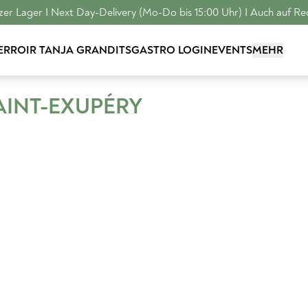
er Lager I Next Day-Delivery (Mo-Do bis 15:00 Uhr) I Auch auf R
TERROIR
TANJA GRANDITS
GASTRO LOGIN
EVENTS
MEHR
AINT-EXUPÉRY