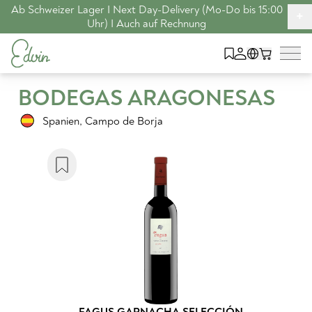
Ab Schweizer Lager I Next Day-Delivery (Mo-Do bis 15:00
+
Uhr) I Auch auf Rechnung
BODEGAS ARAGONESAS
Spanien
,
Campo de Borja