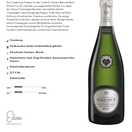
Die Chardonnay Trauben für den Cuvée St. Nicaise Blanc de Blanc
Premier Cru AC stammen aus ausgewählten Premier Cru Lagen
des Hauses Champagne Bauchet und verleihen diesem
Champagner seine einzigartige Eleganz. In der Nase verführen
Düfte von Zitrusfrüchten, Haselnuss und Brioche. Die salzige
Mineralität im Gaumen, gepaart mit einer feinen Perlage machen
diesen Champagner zu einer Besonderheit und einem
hervorragenden Essensbegleiter. Ein langanhaltendes Finale
mündet in einem prickelnden, voluminösen Gesamteindruck.
Chardonnay
Die Basisweine werden im Edelstahltank gekeltert
Zitrusfrucht
,
Haselnuss
,
Brioche
Meeresfrüchte
,
Sushi
,
Ziegenfrischkäse
,
Amuse-bouche/Hors
d'oeuvre
Kühlschranktemperatur
12.5 % Vol.
Enthält Sulfite
leicht
schwer
mild
säurehaltig
edvinweine.ch