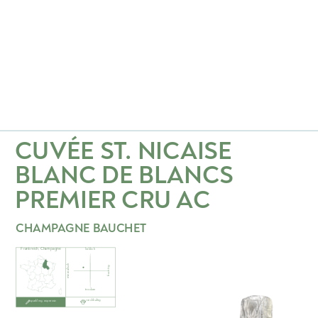
CUVÉE ST. NICAISE
BLANC DE BLANCS
PREMIER CRU
AC
CHAMPAGNE BAUCHET
Frankreich
,
Champagne
lieblich
mineralisch
fruchtig
trocken
reichhaltig
sparkling, expressiv