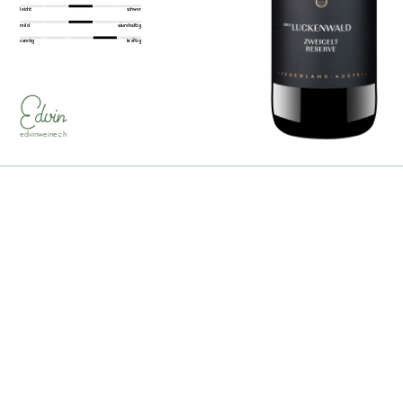
leicht
schwer
mild
säurehaltig
samtig
kräftig
edvinweine.ch