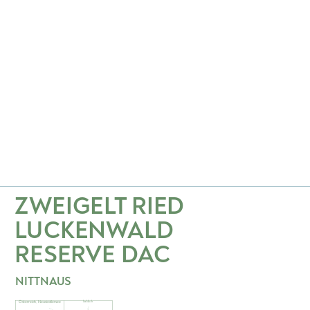
ZWEIGELT RIED
LUCKENWALD
RESERVE
DAC
NITTNAUS
Österreich
,
Neusiedlersee
lieblich