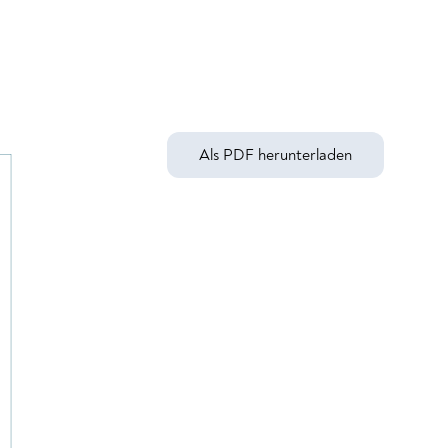
Als PDF herunterladen