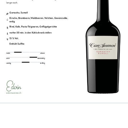
lange nach.
Garnacha
,
Sumoll
Kirsche
,
Brombeere
,
Waldbeeren
,
Veilchen
,
Gewürznelke
,
erdig
Rind
,
Kalb
,
Pasta/Teigwaren
,
Geflügelgerichte
vorher 30 min. in den Kühlschrank stellen
13 % Vol.
Enthält Sulfite
leicht
schwer
mild
säurehaltig
samtig
kräftig
edvinweine.ch